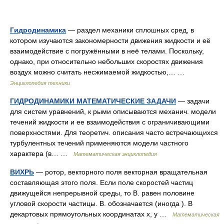
Гидродинамика
— раздел механики сплошных сред, в
котором изучаются закономерности движения жидкости и её
взаимодействие с погружёнными в неё телами. Поскольку,
однако, при относительно небольших скоростях движения
воздух можно считать несжимаемой жидкостью,… …
Энциклопедия техники
ГИДРОДИНАМИКИ МАТЕМАТИЧЕСКИЕ ЗАДАЧИ
— задачи
для систем уравнений, к рыми описываются механич. модели
течений жидкости и ее взаимодействия с ограничивающими
поверхностями. Для теоретич. описания часто встречающихся
турбулентных течений применяются модели частного
характера (в… …
Математическая энциклопедия
ВИХРЬ
— ротор, векторного поля векторная вращательная
составляющая этого поля. Если поле скоростей частиц
движущейся непрерывной среды, то В. равен половине
угловой скорости частицы. В. обозначается (иногда ). В
декартовых прямоугольных координатах х, у …
Математическая