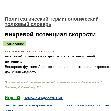
Политехнический терминологический
толковый словарь
вихревой потенциал скорости
Толкование
вихревой потенциал скорости
вихревой потенциал скорости;
отрасл.
векторный
потенциал
Векторная функция
А,
ротор которой равен скорости вихревого
движения жидкости
Политехнический терминологический толковый словарь
.
Составление: В.
Бутаков, И. Фаградянц
.
2014
.
Игры ⚽
Поможем сделать НИР
вихревое электрическое
векторный потенциал
поле