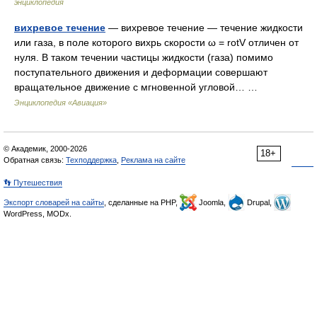
энциклопедия
вихревое течение
— вихревое течение — течение жидкости
или газа, в поле которого вихрь скорости ω = rotV отличен от
нуля. В таком течении частицы жидкости (газа) помимо
поступательного движения и деформации совершают
вращательное движение с мгновенной угловой… …
Энциклопедия «Авиация»
© Академик, 2000-2026
18+
Обратная связь:
Техподдержка
,
Реклама на сайте
👣 Путешествия
Экспорт словарей на сайты
, сделанные на PHP,
Joomla,
Drupal,
WordPress, MODx.